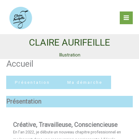
Aller
au
contenu
Mai
Men
CLAIRE AURIFEILLE
Illustration
Accueil
Présentation
Ma démarche
Présentation
Créative, Travailleuse, Consciencieuse
En l’an 2022, je débute un nouveau chapitre professionnel en