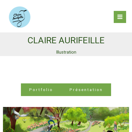
Aller
au
contenu
Mai
Men
CLAIRE AURIFEILLE
Illustration
Portfolio
Présentation