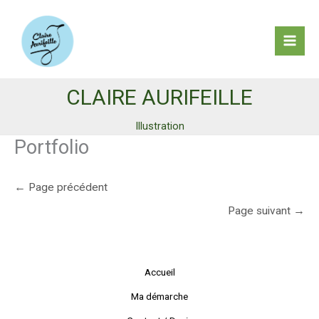
Aller
au
contenu
Mai
Men
CLAIRE AURIFEILLE
Illustration
Portfolio
←
Page précédent
Page suivant
→
Accueil
Ma démarche