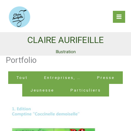
Aller
au
contenu
Mai
Men
CLAIRE AURIFEILLE
Illustration
Portfolio
Tout
Entreprises, …
Presse
Jeunesse
Particuliers