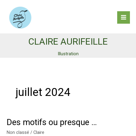
Aller
au
contenu
Mai
Men
CLAIRE AURIFEILLE
Illustration
juillet 2024
Des motifs ou presque …
Non classé
/
Claire