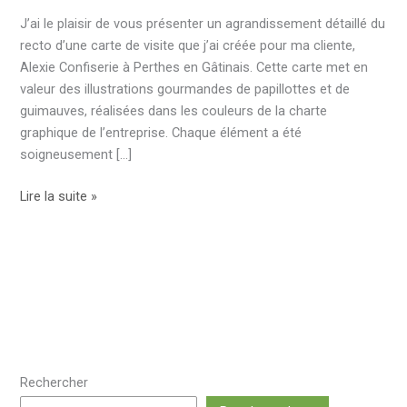
J’ai le plaisir de vous présenter un agrandissement détaillé du
recto d’une carte de visite que j’ai créée pour ma cliente,
Alexie Confiserie à Perthes en Gâtinais. Cette carte met en
valeur des illustrations gourmandes de papillottes et de
guimauves, réalisées dans les couleurs de la charte
graphique de l’entreprise. Chaque élément a été
soigneusement […]
Des
Lire la suite »
motifs
ou
presque
…
Rechercher