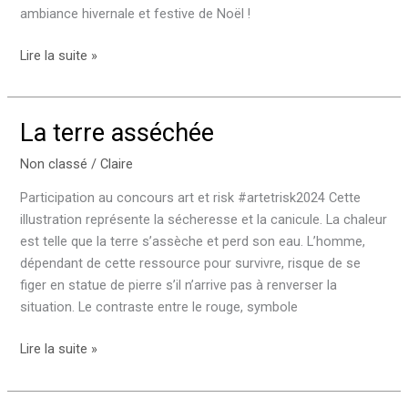
ambiance hivernale et festive de Noël !
Animation
Lire la suite »
de
Noël
La terre asséchée
Non classé
/
Claire
Participation au concours art et risk #artetrisk2024 Cette
illustration représente la sécheresse et la canicule. La chaleur
est telle que la terre s’assèche et perd son eau. L’homme,
dépendant de cette ressource pour survivre, risque de se
figer en statue de pierre s’il n’arrive pas à renverser la
situation. Le contraste entre le rouge, symbole
La
Lire la suite »
terre
asséchée