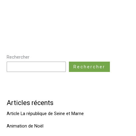
Bd
informative
à
la
ferme
!
Rechercher
Rechercher
Articles récents
Article La république de Seine et Marne
Animation de Noël