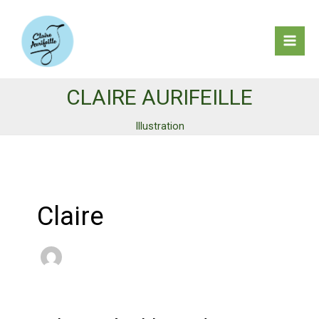
Aller
au
contenu
Mai
Men
CLAIRE AURIFEILLE
Illustration
Claire