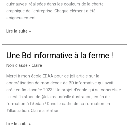
guimauves, réalisées dans les couleurs de la charte
graphique de l’entreprise. Chaque élément a été
soigneusement
Des
Lire la suite »
motifs
ou
presque
Une Bd informative à la ferme !
…
Non classé
/
Claire
Merci à mon école EDAA pour ce joli article sur la
concrétisation de mon devoir de BD informative qui avait
crée en fin d’année 2023 ! Un projet d’école qui se concrétise
: c’est l’histoire de @claireaurifeille.illustration, en fin de
formation à l’#edaa ! Dans le cadre de sa formation en
#illustration, Claire a réalisé
Une
Lire la suite »