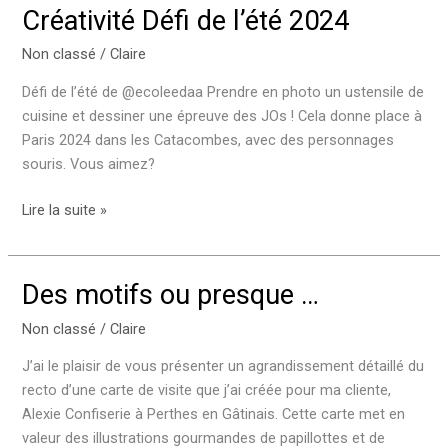
Créativité Défi de l’été 2024
Non classé
/
Claire
Défi de l’été de @ecoleedaa Prendre en photo un ustensile de
cuisine et dessiner une épreuve des JOs ! Cela donne place à
Paris 2024 dans les Catacombes, avec des personnages
souris. Vous aimez?
Créativité
Lire la suite »
Défi
de
l’été
Des motifs ou presque …
2024
Non classé
/
Claire
J’ai le plaisir de vous présenter un agrandissement détaillé du
recto d’une carte de visite que j’ai créée pour ma cliente,
Alexie Confiserie à Perthes en Gâtinais. Cette carte met en
valeur des illustrations gourmandes de papillottes et de